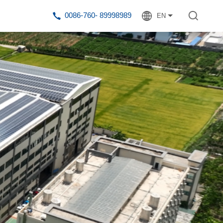
0086-760- 89998989
EN